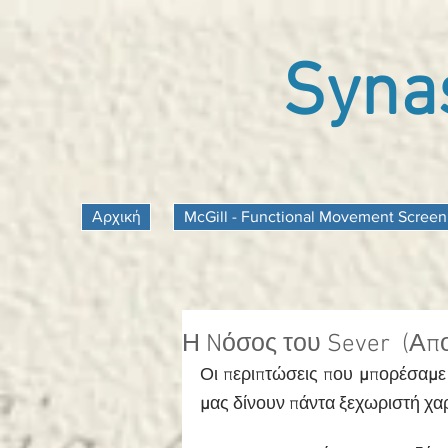
Synas
Αρχική
McGill - Functional Movement Screen
Η Nόσος του Sever (Απ
Οι περιπτώσεις που 
μ
πορέσα
μ
ε
μ
ας δίνουν πάντα ξεχωριστή χα