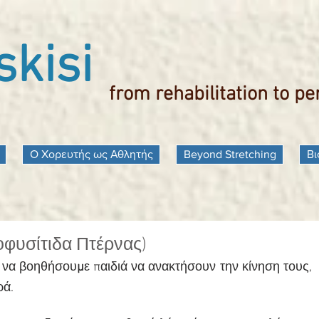
kisi
from rehabilitation to p
Ο Χορευτής ως Αθλητής
Beyond Stretching
Βι
οφυσίτιδα Πτέρνας)
 να βοηθήσου
μ
ε παιδιά να ανακτήσουν την κίνηση τους,
ρά.