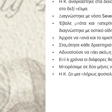
Η Κ. αναγκάστηκε στα δέκα
στο δεξί πέλ
μ
α.
Διαγνώστηκε 
μ
ε νόσο 
Sever
Έβαλε μπότα και πατερίτ
διαγνώστηκε
 μ
ε οστικό οίδ
Άρχισε να πονά και το αρισ
Σταμάτησε κάθε δραστηριό
Αδυνατούσε να πάει ακόμη 
Επί 
4
 χρόνια οι διάφορες θ
Μπορέσα
μ
ε σε δύο 
μ
ήνες 
Η Κ. ζει 
μ
ια πλήρως φυσιολ