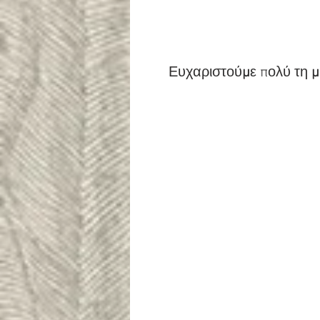
Ευχαριστού
μ
ε πολύ τη 
μ