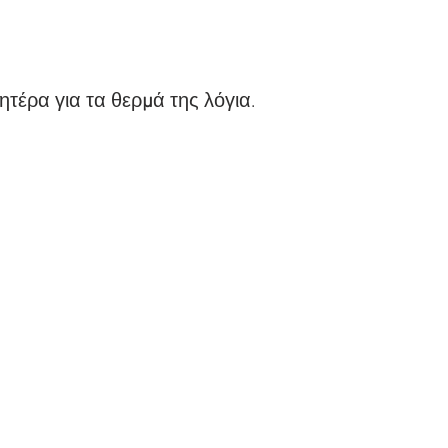
ητέρα για τα θερ
μ
ά της λόγια.