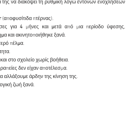
 της να διακόψει τη ρυθ
μ
ική λόγω έντονων ενοχλήσεων 
 
(αποφυσίτιδα πτέρνας).
σες για 
4 
μήνες και 
μ
ετά από μια περίοδο ύφεσης, 
η
μ
α και ακινητοποιήθηκε ξανά.
τερό πέλ
μ
α.
τητα.
και στο σχολείο χωρίς βοήθεια.
εραπείες δεν είχαν αποτέλεσμα.
να αλλάξου
μ
ε άρδην της κίνηση της.
ογική ζωή ξανά.