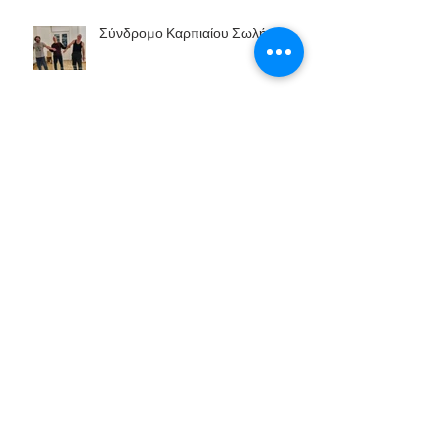
Σύνδρομο Καρπιαίου Σωλήνα
Κάταγμα πήχη -
Αγκύλωση δαχτύλων
Archive
Ιούλιος 2025
(5)
5 Αναρτήσεις
Απρίλιος 2025
(1)
1 Ανάρτηση
Μάρτιος 2025
(6)
6 Αναρτήσεις
Φεβρουάριος 2025
(7)
7 Αναρτήσεις
Νοέμβριος 2023
(2)
2 Αναρτήσεις
Οκτώβριος 2023
(3)
3 Αναρτήσεις
Ιούλιος 2023
(6)
6 Αναρτήσεις