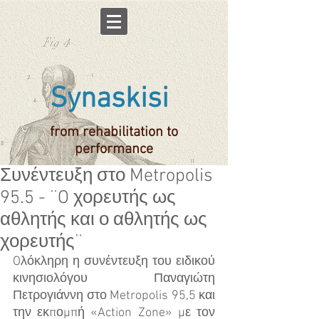
Synaskisi
from rehabilitation to
performance
Συνέντευξη στο Metropolis
95.5 - ¨O χορευτής ως
αθλητής και ο αθλητής ως
χορευτής¨
Oλόκληρη η συνέντευξη του ειδικού 
κινησιολόγου Παναγιώτη 
Πετρογιάννη στο Metropolis 95,5 και 
την εκπομπή «Action Zone» με τον 