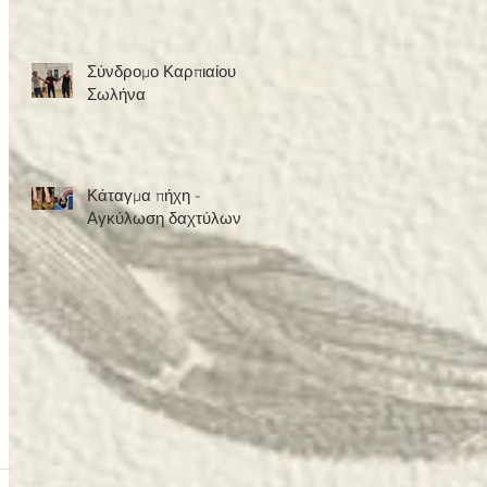
Σχολής
Σύνδρομο Καρπιαίου
Σωλήνα
Κάταγμα πήχη -
Αγκύλωση δαχτύλων