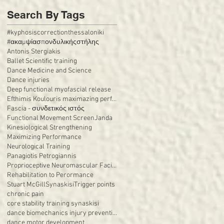
Search By Tags
#kyphosiscorrectionthessaloniki
#ακαμψίασπονδυλικήςστήλης
Antonis Stergiakis
Ballet Scientific training
Dance Medicine and Science
Dance injuries
Deep functional myofascial release
Efthimis Koulouris maximazing performance
Fascia - συνδετικός ιστός
Functional Movement Screen
Janda
Kinesiological Strengthening
Maximizing Performance
Neurological Training
Panagiotis Petrogiannis
Proprioceptive Neuromascular Facilitation (PNF)
Rehabilitation to Perormance
Stuart McGill
Synaskisi
Trigger points
chronic pain
core stability training synaskisi
dance biomechanics injury prevention
dance motor development