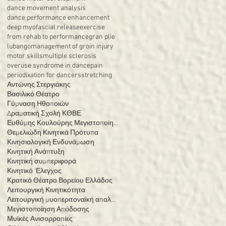
dance movement analysis
dance performance enhancement
deep myofascial release
exercise
from rehab to performance
gran plie
lubango
management of groin injury
motor skills
multiple sclerosis
overuse syndrome in dance
pain
periodixation for dancers
stretching
Αντώνης Στεργιάκης
Βασιλικό Θέατρο
Γύμναση Ηθοποιών
Δραματική Σχολή ΚΘΒΕ
Ευθύμης Κουλούρης Μεγιστοποίηση Απόδοσης
Θεμελιώδη Κινητικά Πρότυπα
Κινησιολογική Ενδυνάμωση
Κινητική Ανάπτυξη
Κινητική συμπεριφορά
Κινητικό 'Ελεγχος
Κρατικό Θέατρο Βορείου Ελλάδος
Λειτουργική Κινητικότητα
Λειτουργική μυοπεριτοναϊκή απαλευθέρωση
Μεγιστοποίηση Απόδοσης
Μυϊκές Ανισορροπίες