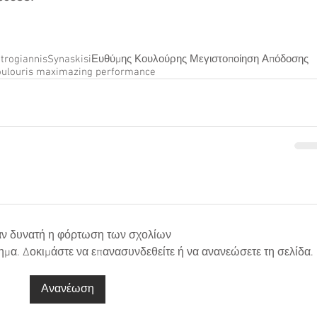
trogiannis
Synaskisi
Ευθύμης Κουλούρης Μεγιστοποίηση Απόδοσης
oulouris maximazing performance
αν δυνατή η φόρτωση των σχολίων
ημα. Δοκιμάστε να επανασυνδεθείτε ή να ανανεώσετε τη σελίδα.
Ανανέωση