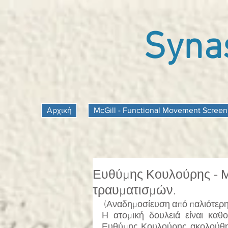
Synas
Αρχική
McGill - Functional Movement Screen
Ευθύμης Κουλούρης - 
τραυματισμών.
 (Αναδημοσίευση από παλιότερη
Η ατομική δουλειά είναι καθο
Ευθύμης Κουλούρης ακολούθησε 