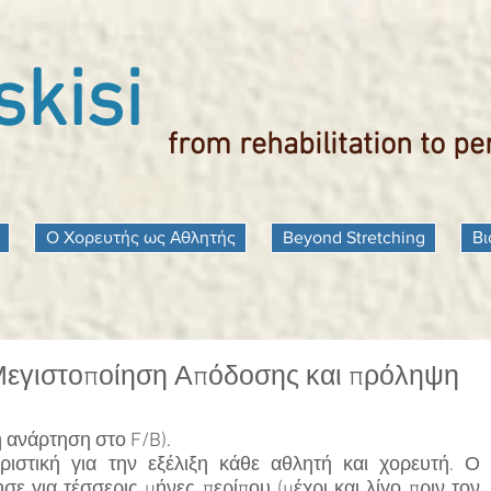
kisi
from rehabilitation to p
Ο Χορευτής ως Αθλητής
Beyond Stretching
Βι
Μεγιστοποίηση Απόδοσης και πρόληψη
 ανάρτηση στο F/B).
ριστική για την εξέλιξη κάθε αθλητή και χορευτή. Ο 
για τέσσερις μήνες περίπου (μέχρι και λίγο πριν τον 