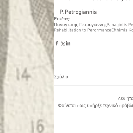
P. Petrogiannis
Ετικέτες:
Παναγιώτης Πετρογιάννης
Panagiotis Pe
Rehabilitation to Perormance
Efthimis K
Σχόλια
Δεν ήτ
Φαίνεται πως υπήρξε τεχνικό πρόβλ