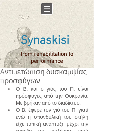
Synaskisi
from rehabilitation to
performance
Aντιμετώπιση δυσκαμψίας
προσφύγων
Ο Β. και ο γιός του Π. είναι 
πρόσφυγες από την Ουκρανία. 
Με βρήκαν από το διαδίκτυο.
Ο Β. έφερε τον γιό του Π. γιατί 
ενώ η σπονδυλική του στήλη 
είχε τυπική ανάπτυξη μέχρι την 