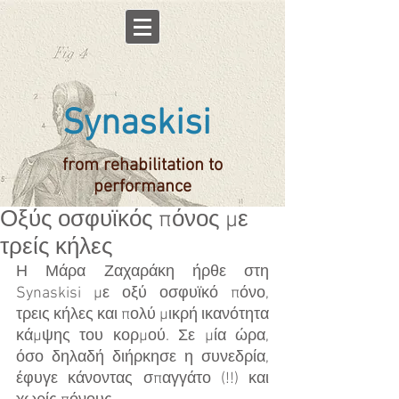
Synaskisi
from rehabilitation to
performance
Οξύς οσφυϊκός πόνος με
τρείς κήλες
Η Μάρα Ζαχαράκη ήρθε στη 
Synaskisi με οξύ οσφυϊκό πόνο, 
τρεις κήλες και πολύ μικρή ικανότητα 
κάμψης του κορμού. Σε μία ώρα, 
όσο δηλαδή διήρκησε η συνεδρία, 
έφυγε κάνοντας σπαγγάτο (!!) και 